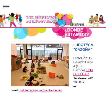
LUDOTECA
"CAZOÑA"
Dirección:
C/
Gerardo Diego
4 (C. C.
Cazoña)
CÓM
O LLEGAR
Teléfono:
942
203 079
e-
mail:
ludotecacazona@santander.es