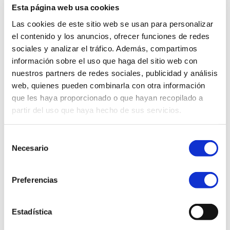
Callealtero)
CÓMO LLEGAR
Esta página web usa cookies
Teléfono:
942 203 049
e-mail:
ludotecaalta@santander.es
Las cookies de este sitio web se usan para personalizar
el contenido y los anuncios, ofrecer funciones de redes
sociales y analizar el tráfico. Además, compartimos
información sobre el uso que haga del sitio web con
nuestros partners de redes sociales, publicidad y análisis
Periodos lectivos
web, quienes pueden combinarla con otra información
Horario:
lunes, miércoles y viernes de 16:30 a 20:00h
que les haya proporcionado o que hayan recopilado a
Inscripciones y atención a las familias:
lunes, miércoles y
viernes de 15:30 a 16:30h.
partir del uso que haya hecho de sus servicios.
Periodos no lectivos
Horario:
de lunes a viernes de 8.30 a 14.00 h
Selección
Inscripciones y atención a las familias:
de lunes a viernes
Necesario
de
de 14.00 a 15.00 h.
consentimiento
LUDOTECA
Preferencias
"TABACALE
RA"
Estadística
Dirección:
C/
Antonio López