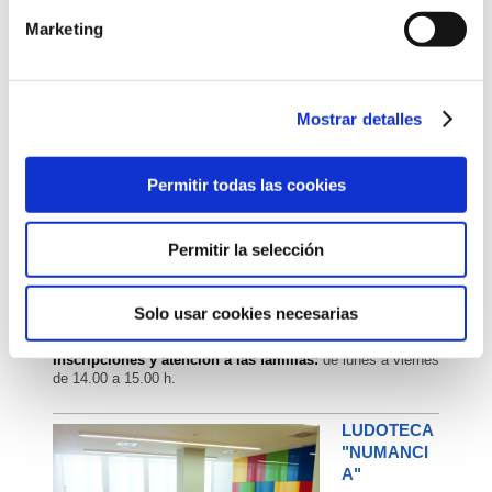
36 (C. C.
Tabacalera)
CÓ
Marketing
MO LLEGAR
Teléfono:
942
203 078
e-mail:
ludotecatabacalera@santander.es
Mostrar detalles
Permitir todas las cookies
Periodos lectivos
Horario:
lunes, miércoles y viernes de 16:30 a 20:00h.
Permitir la selección
Inscripciones y atención a las familias:
lunes, miércoles y
viernes de 15:30 a 16:30h.
Solo usar cookies necesarias
Periodos no lectivos
Horario:
de lunes a viernes de 8.30 a 14.00 h.
Inscripciones y atención a las familias:
de lunes a viernes
de 14.00 a 15.00 h.
LUDOTECA
"NUMANCI
A"